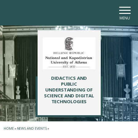
Skip to main navigation
Skip to main content
Skip to page footer
MENU
DIDACTICS AND
PUBLIC
UNDERSTANDING OF
SCIENCE AND DIGITAL
TECHNOLOGIES
HOME
»
NEWS AND EVENTS
»