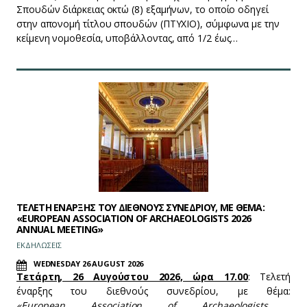
Σπουδών διάρκειας οκτώ (8) εξαμήνων, το οποίο οδηγεί
στην απονομή τίτλου σπουδών (ΠΤΥΧΙΟ), σύμφωνα με την
κείμενη νομοθεσία, υποβάλλοντας, από 1/2 έως…
ΤΕΛΕΤΗ ΕΝΑΡΞΗΣ ΤΟΥ ΔΙΕΘΝΟΥΣ ΣΥΝΕΔΡΙΟΥ, ΜΕ ΘΕΜΑ:
«EUROPEAN ASSOCIATION OF ARCHAEOLOGISTS 2026
ANNUAL MEETING»
ΕΚΔΗΛΩΣΕΙΣ
WEDNESDAY 26 AUGUST 2026
Τετάρτη, 26 Αυγούστου 2026, ώρα 17.00
: Τελετή
έναρξης του διεθνούς συνεδρίου, με θέμα:
«European Association of Archaeologists